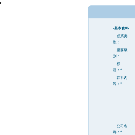
c
·基本资料
联系类
型：
重要级
别：
标
题：*
联系内
容：*
公司名
称：*