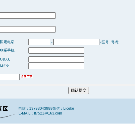
固定电话:
-
(区号+号码)
联系手机:
OICQ:
MSN:
电话：13793043988微信：Liceke
E-MAIL：lt7521@163.com